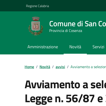
Vai ai contenuti
Vai al footer
Regione Calabria
Comune di San C
Provincia di Cosenza
Amministrazione
Novità
Servizi
Home
/
Novità
/
avvisi
/
Avviamento a selezione
Avviamento a sele
Legge n. 56/87 e 