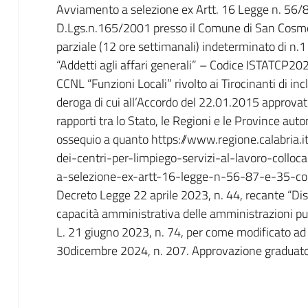
Avviamento a selezione ex Artt. 16 Legge n. 56/8
D.Lgs.n.165/2001 presso il Comune di San Cosmo
parziale (12 ore settimanali) indeterminato di n.1
“Addetti agli affari generali” – Codice ISTATCP202
CCNL “Funzioni Locali” rivolto ai Tirocinanti di inc
deroga di cui all’Accordo del 22.01.2015 approva
rapporti tra lo Stato, le Regioni e le Province au
ossequio a quanto https://www.regione.calabria.i
dei-centri-per-limpiego-servizi-al-lavoro-coll
a-selezione-ex-artt-16-legge-n-56-87-e-35-co
Decreto Legge 22 aprile 2023, n. 44, recante “Disp
capacità amministrativa delle amministrazioni pub
L. 21 giugno 2023, n. 74, per come modificato ad
30dicembre 2024, n. 207. Approvazione graduator