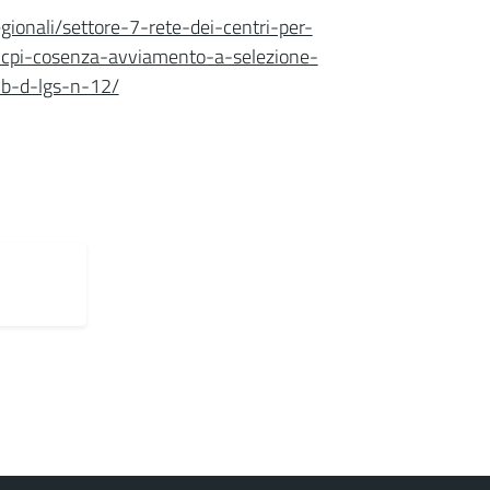
gionali/settore-7-rete-dei-centri-per-
o-cpi-cosenza-avviamento-a-selezione-
b-d-lgs-n-12/