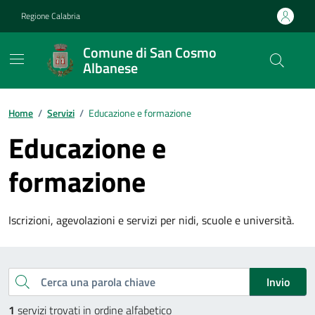
Vai ai contenuti
Vai al footer
Regione Calabria
Comune di San Cosmo
Albanese
Home
/
Servizi
/
Educazione e formazione
Educazione e
formazione
Iscrizioni, agevolazioni e servizi per nidi, scuole e università.
Esplora tutti i servizi
Cerca una parola chiave
Invio
1
servizi trovati in ordine alfabetico