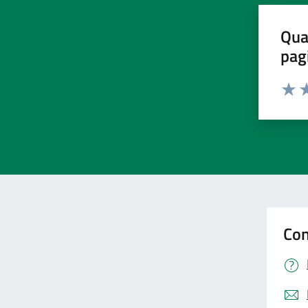
Qua
pag
Valut
Va
Con