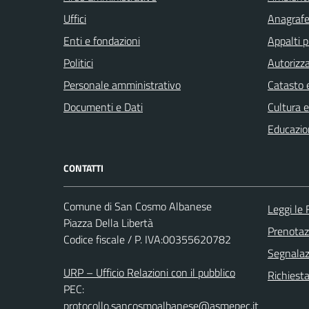
Uffici
Anagrafe 
Enti e fondazioni
Appalti p
Politici
Autorizza
Personale amministrativo
Catasto e
Documenti e Dati
Cultura 
Educazio
CONTATTI
Comune di San Cosmo Albanese
Leggi le
Piazza Della Libertà
Prenota
Codice fiscale / P. IVA:00355620782
Segnalazi
URP – Ufficio Relazioni con il pubblico
Richiest
PEC:
protocollo.sancosmoalbanese@asmepec.it