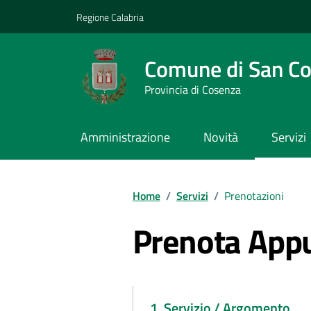
Vai ai contenuti
Vai al footer
Regione Calabria
Comune di San C
Provincia di Cosenza
Amministrazione
Novità
Servizi
Home
/
Servizi
/
Prenotazioni
Prenota App
1. Servizio / Argomento