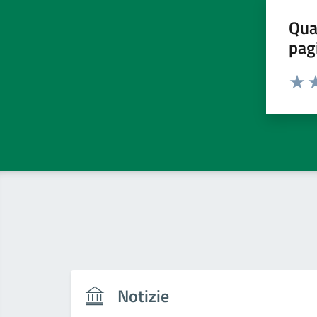
Qua
pag
Valut
Va
Notizie