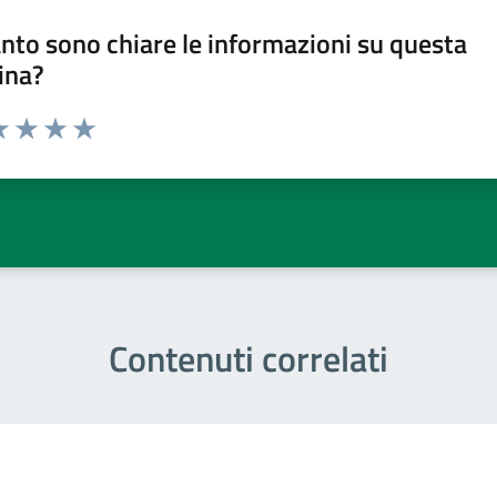
nto sono chiare le informazioni su questa
ina?
a 1 stelle su 5
luta 2 stelle su 5
Valuta 3 stelle su 5
Valuta 4 stelle su 5
Valuta 5 stelle su 5
Contenuti correlati