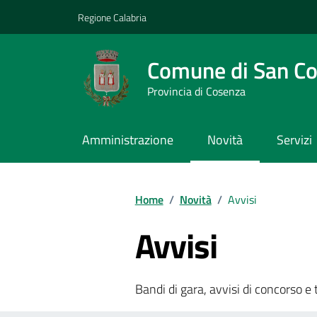
Vai ai contenuti
Vai al footer
Regione Calabria
Comune di San C
Provincia di Cosenza
Amministrazione
Novità
Servizi
Home
/
Novità
/
Avvisi
Avvisi
Bandi di gara, avvisi di concorso e 