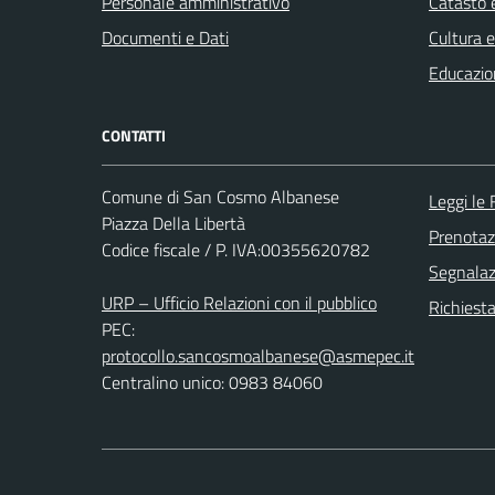
Personale amministrativo
Catasto e
Documenti e Dati
Cultura 
Educazio
CONTATTI
Comune di San Cosmo Albanese
Leggi le
Piazza Della Libertà
Prenota
Codice fiscale / P. IVA:00355620782
Segnalazi
URP – Ufficio Relazioni con il pubblico
Richiest
PEC:
protocollo.sancosmoalbanese@asmepec.it
Centralino unico: 0983 84060