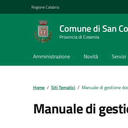
Vai ai contenuti
Vai al footer
Regione Calabria
Comune di San C
Provincia di Cosenza
Amministrazione
Novità
Servizi
Home
/
Siti Tematici
/
Manuale di gestione d
Manuale di gest