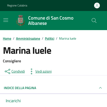
Vai ai contenuti
Vai al footer
Regione Calabria
Comune di San Cosmo
Albanese
Home
/
Amministrazione
/
Politici
/
Marina Iuele
Marina Iuele
Consigliere
Condividi
Vedi azioni
INDICE DELLA PAGINA
Incarichi