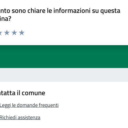
nto sono chiare le informazioni su questa
ina?
a 1 stelle su 5
luta 2 stelle su 5
Valuta 3 stelle su 5
Valuta 4 stelle su 5
Valuta 5 stelle su 5
tatta il comune
Leggi le domande frequenti
Richiedi assistenza