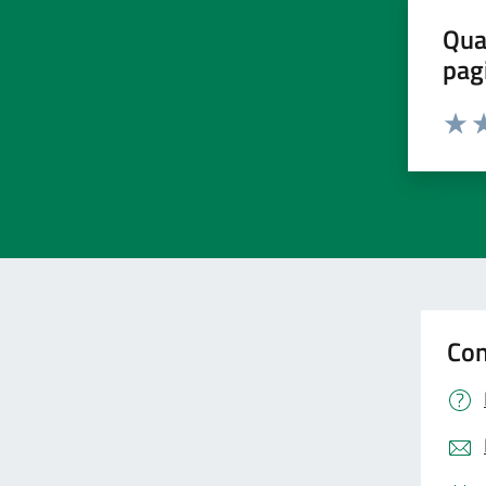
Qua
pag
Valut
Va
Con