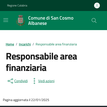
Vai ai contenuti
Vai al footer
Regione Calabria
Comune di San Cosmo
Albanese
Home
/
Incarichi
/
Responsabile area finanziaria
Responsabile area
finanziaria
Condividi
Vedi azioni
Pagina aggiornata il 22/01/2025