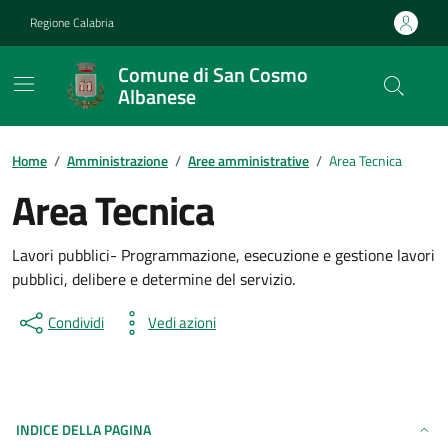
Vai ai contenuti
Vai al footer
Regione Calabria
Comune di San Cosmo
Albanese
Home
/
Amministrazione
/
Aree amministrative
/
Area Tecnica
Area Tecnica
Lavori pubblici- Programmazione, esecuzione e gestione lavori
pubblici, delibere e determine del servizio.
Condividi
Vedi azioni
INDICE DELLA PAGINA